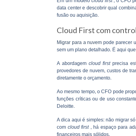
Em um modelo
cloud first
, o CFO po
data center e descobrir qual combi
fusão ou aquisição.
Cloud First com control
Migrar para a nuvem
pode parecer u
sem um plano detalhado. É aqui que 
A abordagem
cloud first
precisa est
provedores de nuvem, custos de tra
diretamente o orçamento.
Ao mesmo tempo, o CFO pode propor u
funções críticas ou de uso constant
Deloitte.
A dica aqui é simples: não migrar s
com
cloud first
, há espaço para ada
financeiros mais sólidos.