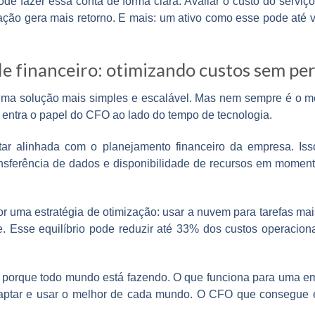
de fazer essa conta de forma clara. Avaliar o custo do serv
nação gera mais retorno. E mais: um ativo como esse pode até 
e financeiro: otimizando custos sem per
ma solução mais simples e escalável. Mas nem sempre é o mel
entra o papel do CFO ao lado do tempo de tecnologia.
ar alinhada com o planejamento financeiro da empresa. Isso i
nsferência de dados e disponibilidade de recursos em moment
ma estratégia de otimização: usar a nuvem para tarefas mais 
e. Esse equilíbrio pode reduzir até 33% dos custos operacion
ó porque todo mundo está fazendo. O que funciona para uma em
ptar e usar o melhor de cada mundo. O CFO que consegue en