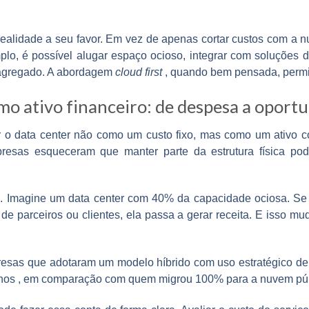
 realidade a seu favor. Em vez de apenas cortar custos com a
lo, é possível alugar espaço ocioso, integrar com soluções d
 agregado. A abordagem
cloud first
, quando bem pensada, permit
omo ativo financeiro: de despesa a oport
 o data center não como um custo fixo, mas como um ativo c
resas esqueceram que manter parte da estrutura física po
. Imagine um data center com 40% da capacidade ociosa. Se e
s
de parceiros ou clientes, ela passa a gerar receita. E isso m
esas que adotaram um modelo híbrido com uso estratégico de
anos
, em comparação com quem migrou 100% para a nuvem púb