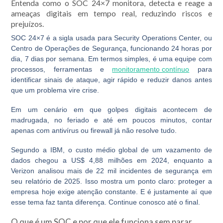
Entenda como o SOC 24×7 monitora, detecta e reage a
ameaças digitais em tempo real, reduzindo riscos e
prejuízos.
SOC 24×7
é a sigla usada para
Security Operations Center
, ou
Centro de Operações de Segurança, funcionando 24 horas por
dia, 7 dias por semana. Em termos simples, é uma equipe com
processos, ferramentas e
monitoramento contínuo
para
identificar sinais de ataque, agir rápido e reduzir danos antes
que um problema vire crise.
Em um cenário em que golpes digitais acontecem de
madrugada, no feriado e até em poucos minutos, contar
apenas com antivírus ou firewall já não resolve tudo.
Segundo a IBM, o custo médio global de um vazamento de
dados chegou a US$ 4,88 milhões em 2024, enquanto a
Verizon analisou mais de 22 mil incidentes de segurança em
seu relatório de 2025. Isso mostra um ponto claro: proteger a
empresa hoje exige atenção constante. E é justamente aí que
esse tema faz tanta diferença. Continue conosco até o final.
O que é um SOC e por que ele funciona sem parar